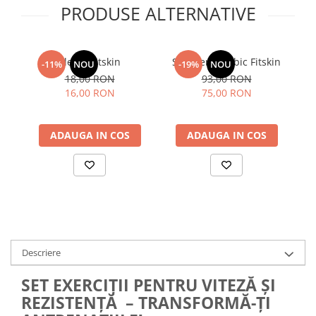
PRODUSE ALTERNATIVE
Flexor Fitskin
Stepper aerobic Fitskin
S
-11%
NOU
-19%
NOU
18,00 RON
93,00 RON
16,00 RON
75,00 RON
ADAUGA IN COS
ADAUGA IN COS
Descriere
SET EXERCIȚII PENTRU VITEZĂ ȘI
REZISTENȚĂ – TRANSFORMĂ-ȚI