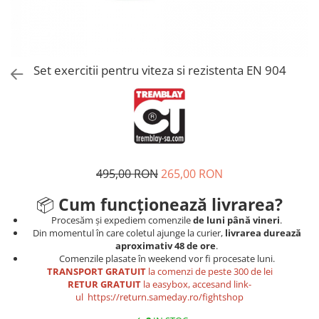
Tricouri
Proteze dentare
Tricouri aproape GRATIS
Placi de spargere
Linie Kempo
Rucsacuri si genti
Prim ajutor
Bluză
Sepci si caciuli
Recuperare si incalzire
Jachete
Tape
Set exercitii pentru viteza si rezistenta EN 904
Saci bulgaresti
Sosete
Cadouri
Saltele si Tatami
Veste
Saci de Box
Scuturi
495,00 RON
265,00 RON
Accesorii Antrenor
Greutati Fitness
📦
Cum funcționează livrarea?
Procesăm și expediem comenzile
de luni până vineri
.
Din momentul în care coletul ajunge la curier,
livrarea durează
aproximativ 48 de ore
.
Comenzile plasate în weekend vor fi procesate luni.
TRANSPORT GRATUIT
la comenzi de peste 300 de lei
RETUR GRATUIT
la easybox, accesand link-
ul https://return.sameday.ro/fightshop