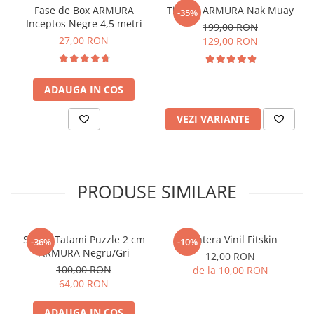
Fase de Box ARMURA
Tibiere ARMURA Nak Muay
🔹
De ce să alegi acest set?
-35%
Inceptos Negre 4,5 metri
Versatilitate:
Fiecare componentă poate fi utilizată separat
199,00 RON
sau în combinație, pentru a crea programe de antrenament
27,00 RON
129,00 RON
variate și progresive.
Calitate:
Materialele de înaltă calitate asigură durabilitatea
produsului, chiar și în sesiunile de antrenament cele mai
ADAUGA IN COS
intense.
Adaptabilitate:
Ideal atât pentru începători, cât și pentru
sportivii avansați, oferind posibilitatea de a-ți ajusta
VEZI VARIANTE
antrenamentele în funcție de obiectivele personale.
Transformă-ți antrenamentele și atinge noi culmi ale
performanței cu setul de exerciții EN 904!
PRODUSE SIMILARE
Saltea Tatami Puzzle 2 cm
Gantera Vinil Fitskin
-36%
-10%
ARMURA Negru/Gri
12,00 RON
100,00 RON
de la 10,00 RON
64,00 RON
ADAUGA IN COS