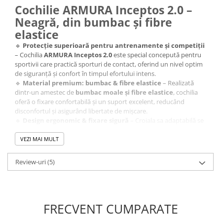
Cochilie ARMURA Inceptos 2.0 –
Neagră, din bumbac și fibre
elastice
🔹
Protecție superioară pentru antrenamente și competiții
– Cochilia
ARMURA Inceptos 2.0
este special concepută pentru
sportivii care practică sporturi de contact, oferind un nivel optim
de siguranță și confort în timpul efortului intens.
🔹
Material premium: bumbac & fibre elastice
– Realizată
dintr-un amestec de
bumbac moale și fibre elastice
, cochilia
oferă o fixare confortabilă și un suport excelent, reducând
disconfortul și asigurând libertate de mișcare.
🔹
Design ergonomic & fixare sigură
– Croiala sa adaptabilă se
mulează perfect pe corp, menținând cochilia în poziție chiar și în
timpul celor mai intense antrenamente.
VEZI MAI MULT
🔹
Ideală pentru sportivi de performanță
– Recomandată
pentru
MMA, arte marțiale, box, kickboxing, rugby, hochei
Review-uri
(5)
și alte sporturi unde protecția este esențială
.
🔹
Culoare elegantă & discretă
– Disponibilă în
negru și alb
,
cochilia oferă un aspect profesionist, fiind ușor de purtat sub
echipamentul sportiv.
✔️ Ambalaj igienic pentru depozitare sigură și transport facil.
FRECVENT CUMPARATE
👉
Alege cochilia ARMURA Inceptos 2.0 pentru protecție și