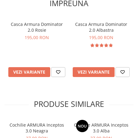
IMPREUNA
confort maxim în timpul antrenamentelor și competițiilor!
💪
Casca Armura Dominator
Casca Armura Dominator
2.0 Rosie
2.0 Albastra
195,00 RON
195,00 RON
VEZI VARIANTE
VEZI VARIANTE
PRODUSE SIMILARE
Cochilie ARMURA Inceptos
Cochilie ARMURA Inceptos
NOU
3.0 Neagra
3.0 Alba