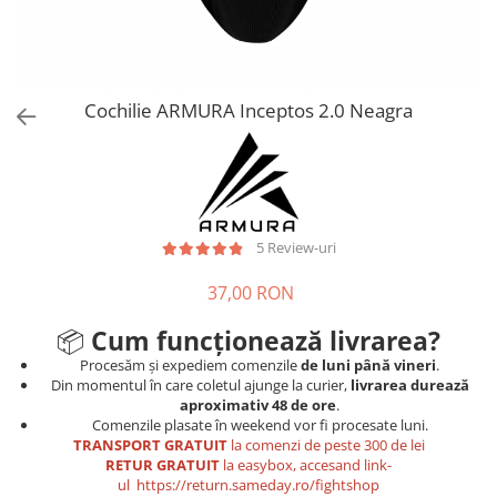
Tricouri
Proteze dentare
Tricouri aproape GRATIS
Placi de spargere
Linie Kempo
Rucsacuri si genti
Prim ajutor
Bluză
Sepci si caciuli
Recuperare si incalzire
Jachete
Tape
Cochilie ARMURA Inceptos 2.0 Neagra
Saci bulgaresti
Sosete
Cadouri
Saltele si Tatami
Veste
Saci de Box
Scuturi
5 Review-uri
Accesorii Antrenor
37,00 RON
Greutati Fitness
📦
Cum funcționează livrarea?
Procesăm și expediem comenzile
de luni până vineri
.
Din momentul în care coletul ajunge la curier,
livrarea durează
aproximativ 48 de ore
.
Comenzile plasate în weekend vor fi procesate luni.
TRANSPORT GRATUIT
la comenzi de peste 300 de lei
RETUR GRATUIT
la easybox, accesand link-
ul
https://return.sameday.ro/fightshop